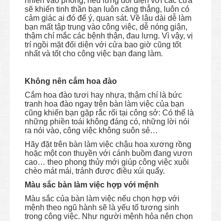
nhiên vào phòng, nếu lưng đối diện với các cửa
sẽ khiến tinh thần bạn luôn căng thẳng, luôn có
cảm giác ai đó để ý, quan sát. Về lâu dài dễ làm
bạn mất tập trung vào công việc, dễ nóng giận,
thậm chí mắc các bệnh thận, đau lưng. Vì vậy, vị
trí ngồi mặt đối diện với cửa bao giờ cũng tốt
nhất và tốt cho công việc bạn đang làm.
Không nên cắm hoa đào
Cắm hoa đào tươi hay nhựa, thậm chí là bức
tranh hoa đào ngay trên bàn làm việc của bạn
cũng khiến bạn gặp rắc rối tại công sở: Có thể là
những phiền toái không đáng có, những lời nói
ra nói vào, công việc không suôn sẻ…
Hãy đặt trên bàn làm việc chậu hoa xương rồng
hoặc một con thuyền với cánh buồm đang vươn
cao… theo phong thủy mới giúp công việc xuôi
chèo mát mái, tránh được điều xúi quẩy.
Màu sắc bàn làm việc hợp với mệnh
Màu sắc của bàn làm việc nếu chọn hợp với
mệnh theo ngũ hành sẽ là yếu tố tương sinh
trong công việc. Như người mệnh hỏa nên chọn