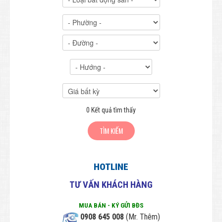
Nhà Liên kế - Nhà phố
Đất Liên kế - Đất phố
Đất Nông nghiệp
BẤT ĐỘNG SẢN CHO THUÊ
THIẾT KẾ & XÂY DỰNG
Thiết kế - Kiến trúc - Xây dựng
0
Kết quả tìm thấy
Bảng giá Thiết kế - Xây dựng
PHONG THỦY
Phong thủy toàn cảnh
HOTLINE
Phong thủy văn phòng
TƯ VẤN KHÁCH HÀNG
Tra cứu Phong thủy theo tuổi
MUA BÁN - KÝ GỬI BĐS
HƯNG HƯNG PHÁT
0908 645 008
(Mr. Thêm)