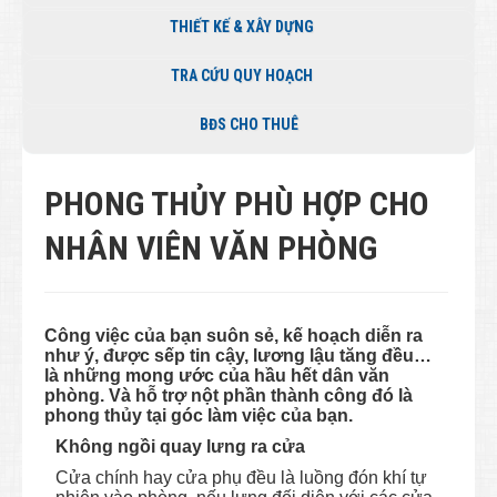
THIẾT KẾ & XÂY DỰNG
TRA CỨU QUY HOẠCH
BĐS CHO THUÊ
PHONG THỦY PHÙ HỢP CHO
NHÂN VIÊN VĂN PHÒNG
Công việc của bạn suôn sẻ, kế hoạch diễn ra
như ý, được sếp tin cậy, lương lậu tăng đều…
là những mong ước của hầu hết dân văn
phòng. Và hỗ trợ nột phần thành công đó là
phong thủy tại góc làm việc của bạn.
Không ngồi quay lưng ra cửa
Cửa chính hay cửa phụ đều là luồng đón khí tự