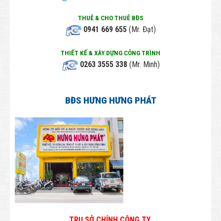
Thông tin Công Ty
THUÊ & CHO THUÊ BĐS
Tuyển dụng
0941 669 655
(Mr. Đạt)
Employee
THIẾT KẾ & XÂY DỰNG CÔNG TRÌNH
LIÊN HỆ
0263 3555 338
(Mr. Minh)
BĐS HƯNG HƯNG PHÁT
TRỤ SỞ CHÍNH CÔNG TY