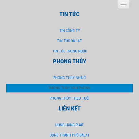
CÔNG TY
TIN TỨC
TIN CÔNG TY
TRANG CHỦ
HÌNH ẢNH CÔNG TY
TIN TỨC ĐÀ LẠT
TIN TỨC TRONG NƯỚC
TUYỂN DỤNG
PHONG THỦY
PHONG THỦY NHÀ Ở
PHONG THỦY VĂN PHÒNG
PHONG THỦY THEO TUỔI
LIÊN KẾT
HƯNG HƯNG PHÁT
UBND THÀNH PHỐ ĐÀLẠT