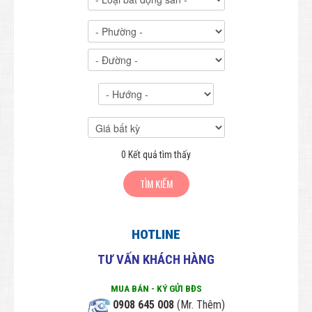
Nhà Liên kế - Nhà phố
Đất Liên kế - Đất phố
Đất Nông nghiệp
BẤT ĐỘNG SẢN CHO THUÊ
THIẾT KẾ & XÂY DỰNG
Thiết kế - Kiến trúc - Xây dựng
0
Kết quả tìm thấy
Bảng giá Thiết kế - Xây dựng
PHONG THỦY
Phong thủy toàn cảnh
HOTLINE
Phong thủy văn phòng
TƯ VẤN KHÁCH HÀNG
Tra cứu Phong thủy theo tuổi
MUA BÁN - KÝ GỬI BĐS
HƯNG HƯNG PHÁT
0908 645 008
(Mr. Thêm)