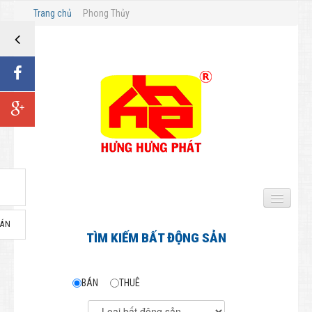
Trang chủ
Phong Thủy
BÁN
TRANG CHỦ
TÌM KIẾM BẤT ĐỘNG SẢN
BẤT ĐỘNG SẢN BÁN
BÁN
THUÊ
Biệt thự - Nhà Biệt lập
Đất Biệt thự