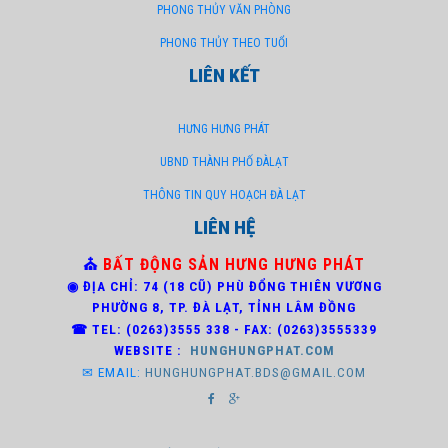
PHONG THỦY VĂN PHÒNG
PHONG THỦY THEO TUỔI
LIÊN KẾT
HƯNG HƯNG PHÁT
UBND THÀNH PHỐ ĐÀLẠT
THÔNG TIN QUY HOẠCH ĐÀ LẠT
LIÊN HỆ
⛪
BẤT ĐỘNG SẢN HƯNG HƯNG PHÁT
◉ ĐỊA CHỈ: 74 (18 CŨ) PHÙ ĐỔNG THIÊN VƯƠNG
PHƯỜNG 8,
TP. ĐÀ LẠT, TỈNH LÂM ĐỒNG
☎ TEL: (0263)3
555 338 - FAX: (0263)3555339
WEBSITE :
HUNGHUNGPHAT.COM
✉ EMAIL:
HUNGHUNGPHAT.BDS@GMAIL.COM