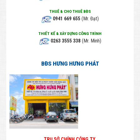
Thông tin Công Ty
THUÊ & CHO THUÊ BĐS
Tuyển dụng
0941 669 655
(Mr. Đạt)
Employee
THIẾT KẾ & XÂY DỰNG CÔNG TRÌNH
LIÊN HỆ
0263 3555 338
(Mr. Minh)
BĐS HƯNG HƯNG PHÁT
TRỤ SỞ CHÍNH CÔNG TY