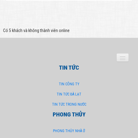
Có 5 khách và không thành viên online
CÔNG TY
TIN TỨC
TIN CÔNG TY
TRANG CHỦ
HÌNH ẢNH CÔNG TY
TIN TỨC ĐÀ LẠT
TIN TỨC TRONG NƯỚC
TUYỂN DỤNG
PHONG THỦY
PHONG THỦY NHÀ Ở