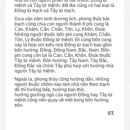
nhà thì con người phân ra hai nhóm: Đông tứ
mệnh và Tây tứ mệnh; đất đai cũng có hai loại là
Đông tứ trạch và Tây tứ trạch.
Dựa vào năm sinh dương lịch, phong thủy bát
trạch cũng chia con người thành 8 phi cung là
Càn, Khảm, Cấn, Chấn, Tốn, Ly, Khôn, Đoài.
Những người thuộc bốn phi cung Khảm, Chấn,
Tốn, Ly thuộc Đông tứ mệnh. Đi cùng bốn cung
này là hợp với kiểu nhà Đông tứ trạch bao gồm
bốn hướng: Đông, Đông Nam, Bắc, Nam. Bốn
phi cung còn lại là Càn, Cấn, Khôn, Đoài thuộc
Tây tứ mệnh. Bốn hướng: Tây Nam, Tây Bắc,
Đông Bắc và chính Tây phù hợp với hướng nhà
người Tây tứ mệnh.
Ngoài ra, phong thủy cũng hướng dẫn, những
người thuộc nhóm nào làm nhà nên theo trạch
đó thì hướng bếp, hướng ban thờ,
hướng giường ngủ của người Đông hay Tây tứ
mệnh cũng nên quay về một trong bốn hướng
trên.
ST.