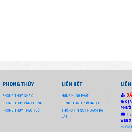
PHONG THỦY
LIÊN KẾT
LIÊN
⛪
B
PHONG THỦY NHÀ Ở
HƯNG HƯNG PHÁT
◉ ĐỊA
PHONG THỦY VĂN PHÒNG
UBND THÀNH PHỐ ĐÀLẠT
PHƯỜ
PHONG THỦY THEO TUỔI
THÔNG TIN QUY HOẠCH ĐÀ
☎ TEL
LẠT
WEBS
✉ EM