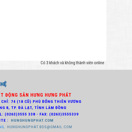
Có 3 khách và không thành viên online
 HỆ
ẤT ĐỘNG SẢN HƯNG HƯNG PHÁT
 CHỈ: 74 (18 CŨ) PHÙ ĐỔNG THIÊN VƯƠNG
NG 8,
TP. ĐÀ LẠT, TỈNH LÂM ĐỒNG
: (0263)3
555 338 - FAX: (0263)3555339
ITE :
HUNGHUNGPHAT.COM
AIL:
HUNGHUNGPHAT.BDS@GMAIL.COM