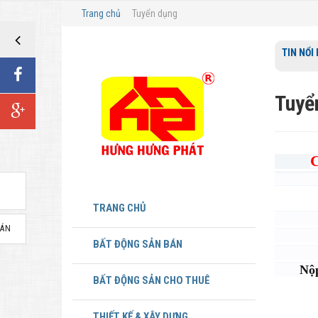
Trang chủ
Tuyển dụng
TIN NỔI
Tuyể
74 Ph
TRANG CHỦ
BÁN
Làm vi
BẤT ĐỘNG SẢN BÁN
Lươn
Nộp hồ 
BẤT ĐỘNG SẢN CHO THUÊ
THIẾT KẾ & XÂY DỰNG