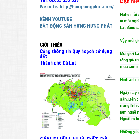
Tel: 02633 555 338
Bạn hiể
Website:
http://hunghungphat.com/
Nghề môi g
KÊNH YOUTUBE
là một ngh
BẤT ĐỘNG SẢN HƯNG HƯNG PHÁT
bất động s
Vậy môi gi
GIỚI THIỆU
Cổng thông tin Quy hoạch sử dụng
Môi giới b
đất
tổng giá t
Thành phố Đà Lạt
mua còn mô
Hình ảnh m
Ngày nay m
sản. Bên cạ
trong lĩnh
làm nghề n
Ngoài ra h
Những yếu 