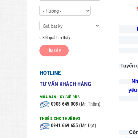
Nhằm m
Công
0
Kết quả tìm thấy
Hư
74 
Tuyển d
HOTLINE
Nh
TƯ VẤN KHÁCH HÀNG
yêu
MUA BÁN - KÝ GỬI BĐS
0908 645 008
(Mr. Thêm)
THUÊ & CHO THUÊ BĐS
0941 669 655
(Mr. Đạt)
Côn