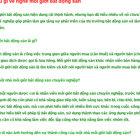
u gì về nghề môi giới bất động sản
iới bất động sản hiện đang rất thịnh hành, nhưng bạn đã hiểu nhiều về nó chưa
ề nghiệp góp phần làm gia tăng sự phát triển của thị trường bất động sản và làm
ản.
ới bất động sản là gì?
ất động sản là công việc trung gian giữa người mua (cần thuê) và người bán (ch
rị giao dịch được gọi là hoa hồng. Môi giới bất động sản khác nhân viên bán hàn
i giới bất động sản là tìm kiếm và kết nối người bán và người muốn mua bất đ
ột nhà môi giới bất động sản chuyên nghiệp?
ột người được coi là nhân viên môi giới bất động sản chuyên nghiệp, trước hế
nh đó họ còn phải có khả năng giao tiếp tốt, luôn sáng tạo, bền bỉ, chịu khó, li
 vực bất động sản, mà con phải hiểu biết về nhiều lĩnh vực khác trong cuộc số
hư hiểu biết về pháp lý bất động sản, sử dụng thành thạo các ứng dụng văn phòng
ọ cần có khả năng làm việc độc lập cũng như khả năng làm việc nhóm tốt.
tố nào ảnh hưởng đến sự thành công của một nhà môi giới bất động sản?