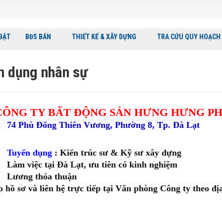
 BẬT
BĐS BÁN
THIẾT KẾ & XÂY DỰNG
TRA CỨU QUY HOẠCH
n dụng nhân sự
CÔNG TY BẤT ĐỘNG SẢN HƯNG HƯNG P
ù Đổng Thiên Vương, Phường 8, Tp. Đà Lạt
Tuyển dụng
: Kiến trúc sư & Kỹ sư xây dựng
ệc tại Đà Lạt, ưu tiên có kinh nghiệm
g thỏa thuận
sơ và liên hệ trực tiếp tại Văn phòng Công ty theo địa 