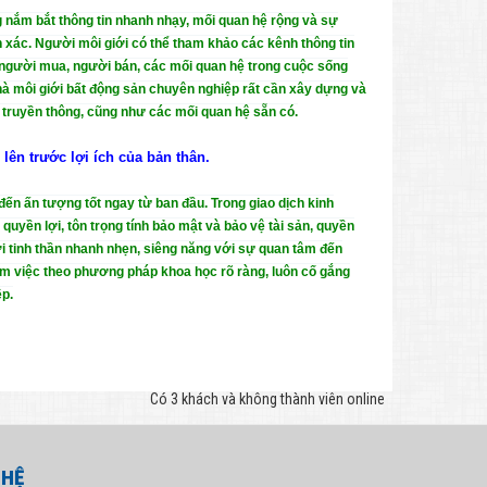
g nắm bắt thông tin nhanh nhạy, mối quan hệ rộng và sự
h xác. Người môi giới có thể tham khảo các kênh thông tin
a người mua, người bán, các mối quan hệ trong cuộc sống
hà môi giới bất động sản chuyên nghiệp rất cần xây dựng và
ện truyền thông, cũng như các mối quan hệ sẵn có.
lên trước lợi ích của bản thân.
ến ấn tượng tốt ngay từ ban đầu. Trong giao dịch kinh
yền lợi, tôn trọng tính bảo mật và bảo vệ tài sản, quyền
ới tinh thần nhanh nhẹn, siêng năng với sự quan tâm đến
àm việc theo phương pháp khoa học rõ ràng, luôn cố gắng
ệp.
Có 3 khách và không thành viên online
 HỆ