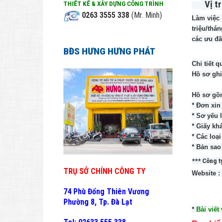
Vị t
THIẾT KẾ & XÂY DỰNG CÔNG TRÌNH
0263 3555 338
(Mr. Minh)
Làm việc 
triệu/thá
các ưu đã
BĐS HƯNG HƯNG PHÁT
Chi tiết 
Hồ sơ ghi
Hồ sơ gồ
* Đơn xin
* Sơ yếu 
* Giấy kh
* Các loạ
* Bản sao
*** Công t
TRỤ SỞ CHÍNH CÔNG TY
Website :
74 Phù Đổng Thiên Vương
Phường 8, Tp. Đà Lạt
*
Bài viết