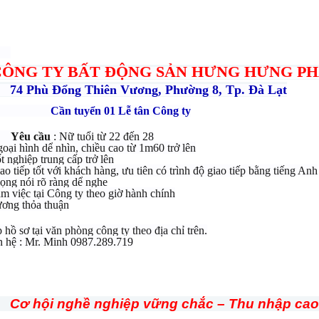
G TY BẤT ĐỘNG SẢN HƯNG HƯNG PH
ù Đổng Thiên Vương, Phường 8, Tp. Đà Lạt
uyển 01 Lễ tân Công ty
Yêu cầu
: Nữ tuổi từ 22 đến 28
hình dể nhìn, chiều cao từ 1m60 trở lên
hiệp trung cấp trở lên
ếp tốt với khách hàng, ưu tiên có trình độ giao tiếp bằng tiếng Anh
 nói rõ ràng dể nghe
ệc tại Công ty theo giờ hành chính
g thỏa thuận
ơ tại văn phòng công ty theo địa chỉ trên.
 : Mr. Minh 0987.289.719
i nghề nghiệp vững chắc – Thu nhập cao 