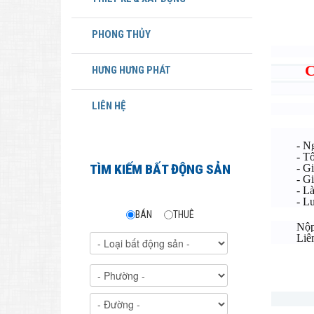
PHONG THỦY
CÔN
HƯNG HƯNG PHÁT
74 Ph
LIÊN HỆ
Cần t
- Ngoại 
- Tốt ng
TÌM KIẾM BẤT ĐỘNG SẢN
- Giao ti
- Giọng
- Làm vi
- Lươn
BÁN
THUÊ
Nộp hồ s
Liên hệ
Cơ hộ