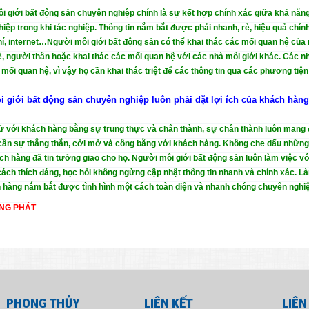
i giới bất động sản chuyên nghiệp chính là sự kết hợp chính xác giữa khả năn
iệp trong khi tác nghiệp. Thông tin nắm bắt được phải nhanh, rẻ, hiệu quả chín
í, internet…Người môi giới bất động sản có thể khai thác các mối quan hệ củ
, người thân hoặc khai thác các mối quan hệ với các nhà môi giới khác. Các n
c mối quan hệ, vì vậy họ cần khai thác triệt để các thông tin qua các phương ti
 giới bất động sản chuyên nghiệp luôn phải đặt lợi ích của khách hàng 
ử với khách hàng bằng sự trung thực và chân thành, sự chân thành luôn mang đ
cần sự thẳng thắn, cởi mở và công bằng với khách hàng. Không che dấu những qu
ch hàng đã tin tưởng giao cho họ. Người môi giới bất động sản luôn làm việc v
ách thích đáng, học hỏi không ngừng cập nhật thông tin nhanh và chính xác. L
 hàng nắm bắt được tình hình một cách toàn diện và nhanh chóng chuyên nghi
NG PHÁT
PHONG THỦY
LIÊN KẾT
LIÊN