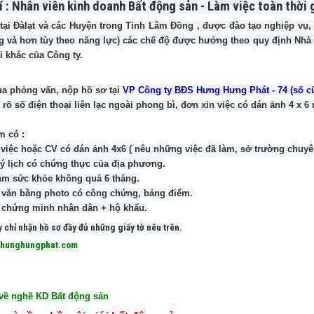
rí : Nhân viên kinh doanh Bất động sản - Làm việc toàn thời 
tại Đàlạt và các Huyện trong Tỉnh Lâm Đồng , được đào tạo nghiệp vụ, 
ng và hơn tùy theo năng lực) các chế độ được hưởng theo quy định Nhà 
i khác của Công ty.
qua phỏng vấn, nộp hồ sơ tại
VP Công ty BĐS Hưng Hưng Phát - 74 (số cũ
 rõ số điện thoại liên lạc ngoài phong bì, đơn xin việc có dán ảnh 4 x 6
m có :
 việc hoặc CV có dán ảnh 4x6 ( nêu những việc đã làm, sở trường chuy
lý lịch có chứng thực của địa phương.
ám sức khỏe không quá 6 tháng.
i văn bằng photo có công chứng, bảng điểm.
 chứng minh nhân dân + hộ khẩu.
y chỉ nhận hồ sơ đầy đủ những giấy tờ nêu trên.
hunghungphat.com
 về nghề KD Bất động sản