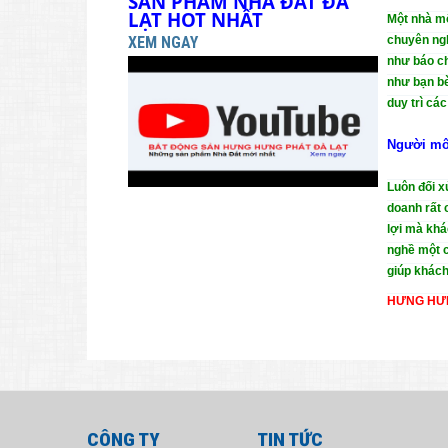
SẢN PHẨM NHÀ ĐẤT ĐÀ 
LẠT HOT NHẤT
Một nhà mô
chuyên ngh
XEM NGAY
như báo ch
như bạn bè
duy trì cá
Người môi
Luôn đối x
doanh rất 
lợi mà khá
nghề một c
giúp khách
HƯNG HƯ
CÔNG TY
TIN TỨC