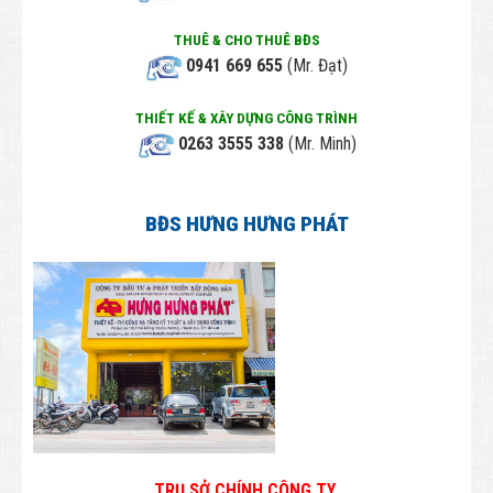
Thông tin Công Ty
THUÊ & CHO THUÊ BĐS
Tuyển dụng
0941 669 655
(Mr. Đạt)
Employee
THIẾT KẾ & XÂY DỰNG CÔNG TRÌNH
LIÊN HỆ
0263 3555 338
(Mr. Minh)
BĐS HƯNG HƯNG PHÁT
TRỤ SỞ CHÍNH CÔNG TY