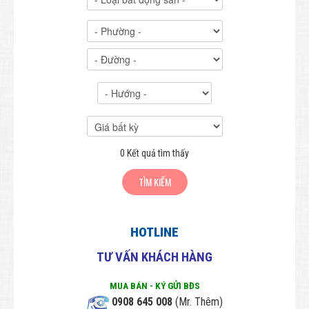
Nhà Liên kế - Nhà phố
Đất Liên kế - Đất phố
Đất Nông nghiệp
BẤT ĐỘNG SẢN CHO THUÊ
THIẾT KẾ & XÂY DỰNG
Thiết kế - Kiến trúc - Xây dựng
0
Kết quả tìm thấy
Bảng giá Thiết kế - Xây dựng
PHONG THỦY
Phong thủy toàn cảnh
HOTLINE
Phong thủy văn phòng
TƯ VẤN KHÁCH HÀNG
Tra cứu Phong thủy theo tuổi
MUA BÁN - KÝ GỬI BĐS
HƯNG HƯNG PHÁT
0908 645 008
(Mr. Thêm)