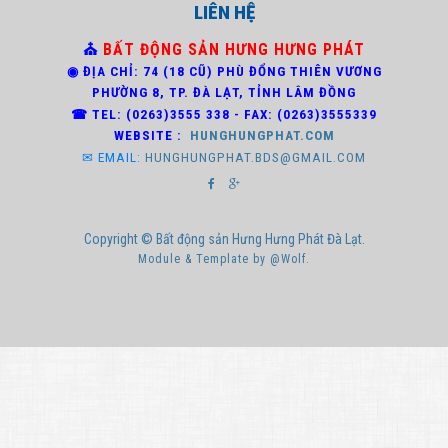
LIÊN HỆ
⛪
BẤT ĐỘNG SẢN HƯNG HƯNG PHÁT
◉ ĐỊA CHỈ: 74 (18 CŨ) PHÙ ĐỔNG THIÊN VƯƠNG
PHƯỜNG 8,
TP. ĐÀ LẠT, TỈNH LÂM ĐỒNG
☎ TEL: (0263)3
555 338 - FAX: (0263)3555339
WEBSITE :
HUNGHUNGPHAT.COM
✉ EMAIL:
HUNGHUNGPHAT.BDS@GMAIL.COM
Copyright © Bất động sản Hưng Hưng Phát Đà Lạt.
Module & Template by @Wolf.