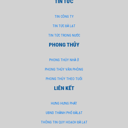
CÔNG TY
TIN TỨC
TIN CÔNG TY
TRANG CHỦ
HÌNH ẢNH CÔNG TY
TIN TỨC ĐÀ LẠT
TIN TỨC TRONG NƯỚC
TUYỂN DỤNG
PHONG THỦY
PHONG THỦY NHÀ Ở
PHONG THỦY VĂN PHÒNG
PHONG THỦY THEO TUỔI
LIÊN KẾT
HƯNG HƯNG PHÁT
UBND THÀNH PHỐ ĐÀLẠT
THÔNG TIN QUY HOẠCH ĐÀ LẠT