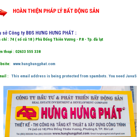
HOÀN THIỆN PHÁP LÝ BẤT ĐỘNG SẢN
ụ sở Công ty BĐS HƯNG HƯNG PHÁT :
a chỉ : 74 ( số cũ 18 ) Phù Đổng Thiên Vương - P.8 - Tp.
đà lạt
ại : 02633 555 338
ite:
www.hunghungphat.com
il :
This email address is being protected from spambots. You need JavaScr