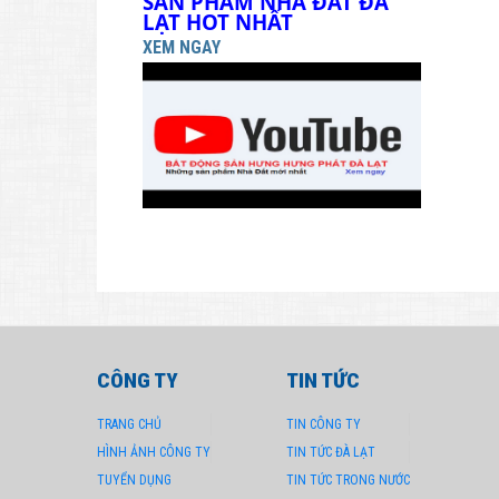
SẢN PHẨM NHÀ ĐẤT ĐÀ 
LẠT HOT NHẤT
XEM NGAY
CÔNG TY
TIN TỨC
TRANG CHỦ
TIN CÔNG TY
HÌNH ẢNH CÔNG TY
TIN TỨC ĐÀ LẠT
TUYỂN DỤNG
TIN TỨC TRONG NƯỚC