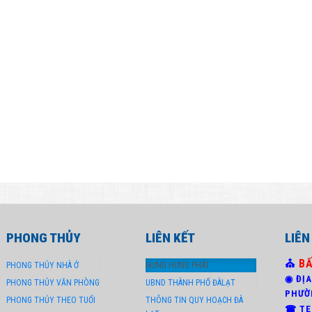
PHONG THỦY
LIÊN KẾT
LIÊN
⛪
B
PHONG THỦY NHÀ Ở
HƯNG HƯNG PHÁT
◉ ĐỊA
PHONG THỦY VĂN PHÒNG
UBND THÀNH PHỐ ĐÀLẠT
PHƯỜ
PHONG THỦY THEO TUỔI
THÔNG TIN QUY HOẠCH ĐÀ
☎ TEL