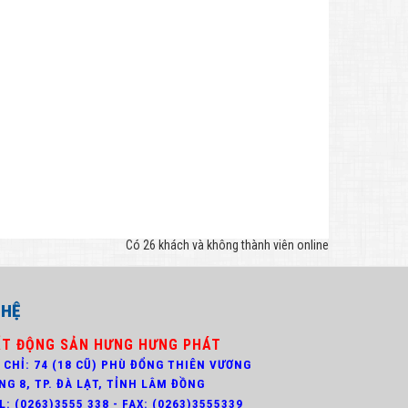
Có 26 khách và không thành viên online
 HỆ
ẤT ĐỘNG SẢN HƯNG HƯNG PHÁT
 CHỈ: 74 (18 CŨ) PHÙ ĐỔNG THIÊN VƯƠNG
NG 8,
TP. ĐÀ LẠT, TỈNH LÂM ĐỒNG
: (0263)3
555 338 - FAX: (0263)3555339