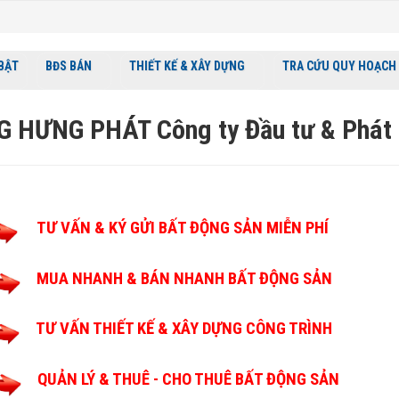
 BẬT
BĐS BÁN
THIẾT KẾ & XÂY DỰNG
TRA CỨU QUY HOẠCH
 HƯNG PHÁT Công ty Đầu tư & Phát t
TƯ VẤN & KÝ GỬI BẤT ĐỘNG SẢN MIỄN PHÍ
MUA NHANH & BÁN NHANH BẤT ĐỘNG SẢN
TƯ VẤN THIẾT KẾ & XÂY DỰNG CÔNG TRÌNH
QUẢN LÝ & THUÊ - CHO THUÊ BẤT ĐỘNG SẢN