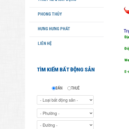
PHONG THỦY
HƯNG HƯNG PHÁT
Tr
Đị
LIÊN HỆ
Điện tho
Webs
TÌM KIẾM BẤT ĐỘNG SẢN
E-ma
BÁN
THUÊ