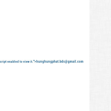
">
hunghungphat.bds@gmail.com
ipt enabled to view it.