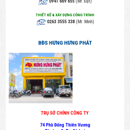
0941 669 655
(Mr. Đạt)
Employee
THIẾT KẾ & XÂY DỰNG CÔNG TRÌNH
LIÊN HỆ
0263 3555 338
(Mr. Minh)
BĐS HƯNG HƯNG PHÁT
TRỤ SỞ CHÍNH CÔNG TY
74 Phù Đổng Thiên Vương