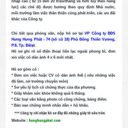
nhập cao ( từ 15 đến 20 triệu/tháng và hơn tùy theo năng
lực) các chế độ được hưởng theo quy định Nhà nước,
môi trường làm việc thân thiện cùng phát triển, các ưu đãi
khác của Công ty.
Chi tiết qua phỏng vấn, nộp hồ sơ tại
VP Công ty BĐS
Hưng Hưng Phát - 74 (số cũ 18) Phù Đổng Thiên Vương,
P.8, Tp. Đàlạt
.
Hồ sơ ghi rõ số điện thoại liên lạc ngoài phong bì, đơn
xin việc có dán ảnh 4 x 6 mới nhất.
Hồ sơ gồm có :
* Đơn xin việc hoặc CV có dán ảnh 4x6 ( nêu những việc
đã làm, sở trường chuyên môn)
* Sơ yếu lý lịch có chứng thực của địa phương.
* Giấy khám sức khỏe không quá 6 tháng.
* Các loại văn bằng photo có công chứng, bảng điểm.
* Bản sao chứng minh nhân dân + hộ khẩu.
*** Công ty chỉ nhận hồ sơ đầy đủ những giấy tờ nêu trên.
Website :
hunghungphat.com