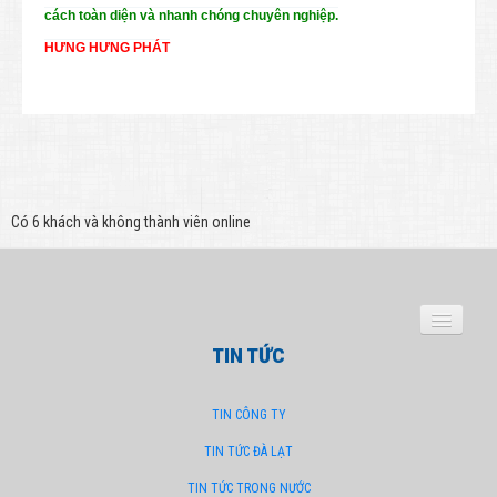
cách toàn diện và nhanh chóng chuyên nghiệp.
HƯNG HƯNG PHÁT
Có 6 khách và không thành viên online
CÔNG TY
TIN TỨC
TIN CÔNG TY
TRANG CHỦ
HÌNH ẢNH CÔNG TY
TIN TỨC ĐÀ LẠT
TIN TỨC TRONG NƯỚC
TUYỂN DỤNG