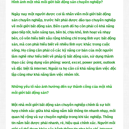
Hình ảnh một nhà môi giới bất động sản chuyên nghiệp?
Ngày nay một người được coi là nhân viên môi giới bất động
sản chuyên nghiệp, trước hết phải được đào tạo chuyên nghiệp
về môi giới bất động sản. Bên cạnh đó họ còn phải có khả năng
giao tiếp tốt, luôn sáng tạo, bền bỉ, chịu khó, linh hoạt và nhạy
bén, có vốn hiểu biết sâu rộng không chỉ trong lĩnh vực bất động
sản, mà con phải hiểu biết về nhiều lĩnh vực khác trong cuộc
sống. Họ cũng cần phải có các kỹ năng cơ bản của một người
làm nghề như hiểu biết về pháp lý bất động sản, sử dụng thành
thạo các ứng dụng văn phòng: word, excel, power point, outlook
và đặc biệt là internet. Ngoài ra họ cần có khả năng làm việc độc
lập cũng như khả năng làm việc nhóm tốt.
Những yếu tố nào ảnh hưởng đến sự thành công của một nhà
môi giới bất động sản?
Một nhà môi giới bất động sản chuyên nghiệp chính là sự kết
hợp chính xác giữa khả năng nắm bắt thông tin nhanh nhạy, mối
quan hệ rộng và sự chuyên nghiệp trong khi tác nghiệp. Thông
tin nắm bắt được phải nhanh, rẻ, hiệu quả chính xác. Người môi
giới có thể tham khảo các kênh thông tin như báo chí, internet…