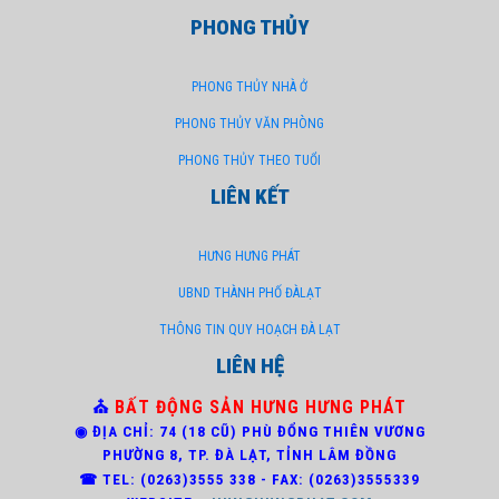
PHONG THỦY
PHONG THỦY NHÀ Ở
PHONG THỦY VĂN PHÒNG
PHONG THỦY THEO TUỔI
LIÊN KẾT
HƯNG HƯNG PHÁT
UBND THÀNH PHỐ ĐÀLẠT
THÔNG TIN QUY HOẠCH ĐÀ LẠT
LIÊN HỆ
⛪
BẤT ĐỘNG SẢN HƯNG HƯNG PHÁT
◉ ĐỊA CHỈ: 74 (18 CŨ) PHÙ ĐỔNG THIÊN VƯƠNG
PHƯỜNG 8,
TP. ĐÀ LẠT, TỈNH LÂM ĐỒNG
☎ TEL: (0263)3
555 338 - FAX: (0263)3555339