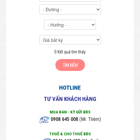
Đất Liên kế - Đất phố
Đất Nông nghiệp
BẤT ĐỘNG SẢN CHO THUÊ
THIẾT KẾ & XÂY DỰNG
Thiết kế - Kiến trúc - Xây dựng
0
Kết quả tìm thấy
Bảng giá Thiết kế - Xây dựng
PHONG THỦY
Phong thủy toàn cảnh
HOTLINE
Phong thủy văn phòng
TƯ VẤN KHÁCH HÀNG
Tra cứu Phong thủy theo tuổi
MUA BÁN - KÝ GỬI BĐS
HƯNG HƯNG PHÁT
0908 645 008
(Mr. Thêm)
Thông tin Công Ty
THUÊ & CHO THUÊ BĐS
Tuyển dụng