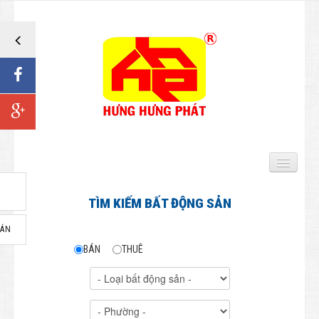
TRANG CHỦ
TÌM KIẾM BẤT ĐỘNG SẢN
BẤT ĐỘNG SẢN BÁN
BÁN
BÁN
THUÊ
Biệt thự - Nhà Biệt lập
Đất Biệt thự
Nhà Liên kế - Nhà phố