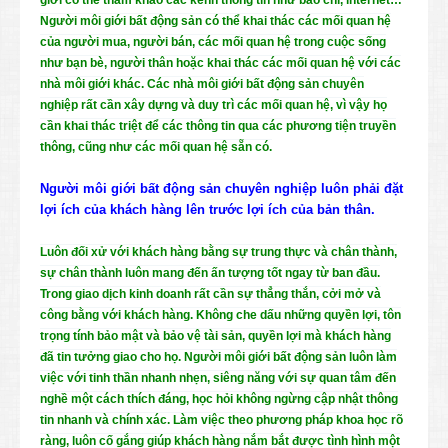
Người môi giới bất động sản có thể khai thác các mối quan hệ
của người mua, người bán, các mối quan hệ trong cuộc sống
như bạn bè, người thân hoặc khai thác các mối quan hệ với các
nhà môi giới khác. Các nhà môi giới bất động sản chuyên
nghiệp rất cần xây dựng và duy trì các mối quan hệ, vì vậy họ
cần khai thác triệt để các thông tin qua các phương tiện truyền
thông, cũng như các mối quan hệ sẵn có.
Người môi giới bất động sản chuyên nghiệp luôn phải đặt
lợi ích của khách hàng lên trước lợi ích của bản thân.
Luôn đối xử với khách hàng bằng sự trung thực và chân thành,
sự chân thành luôn mang đến ấn tượng tốt ngay từ ban đầu.
Trong giao dịch kinh doanh rất cần sự thẳng thắn, cởi mở và
công bằng với khách hàng. Không che dấu những quyền lợi, tôn
trọng tính bảo mật và bảo vệ tài sản, quyền lợi mà khách hàng
đã tin tưởng giao cho họ. Người môi giới bất động sản luôn làm
việc với tinh thần nhanh nhẹn, siêng năng với sự quan tâm đến
nghề một cách thích đáng, học hỏi không ngừng cập nhật thông
tin nhanh và chính xác. Làm việc theo phương pháp khoa học rõ
ràng, luôn cố gắng giúp khách hàng nắm bắt được tình hình một