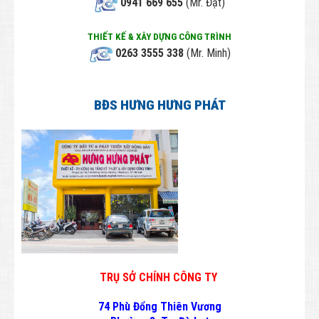
0941 669 655
(Mr. Đạt)
Employee
THIẾT KẾ & XÂY DỰNG CÔNG TRÌNH
LIÊN HỆ
0263 3555 338
(Mr. Minh)
BĐS HƯNG HƯNG PHÁT
TRỤ SỞ CHÍNH CÔNG TY
74 Phù Đổng Thiên Vương