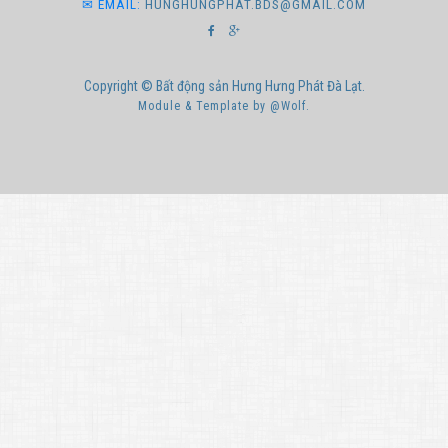
✉ EMAIL:
HUNGHUNGPHAT.BDS@GMAIL.COM
Copyright © Bất động sản Hưng Hưng Phát Đà Lạt.
Module & Template by @Wolf.