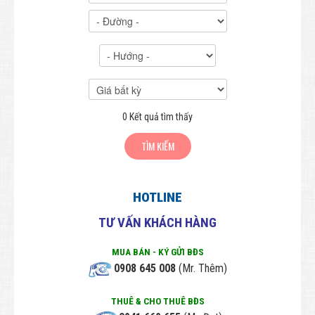
Đất Liên kế - Đất phố
Đất Nông nghiệp
BẤT ĐỘNG SẢN CHO THUÊ
THIẾT KẾ & XÂY DỰNG
Thiết kế - Kiến trúc - Xây dựng
0
Kết quả tìm thấy
Bảng giá Thiết kế - Xây dựng
PHONG THỦY
Phong thủy toàn cảnh
HOTLINE
Phong thủy văn phòng
TƯ VẤN KHÁCH HÀNG
Tra cứu Phong thủy theo tuổi
MUA BÁN - KÝ GỬI BĐS
HƯNG HƯNG PHÁT
0908 645 008
(Mr. Thêm)
Thông tin Công Ty
THUÊ & CHO THUÊ BĐS
Tuyển dụng