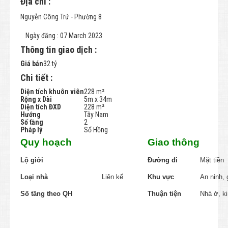
Địa chỉ :
Nguyễn Công Trứ - Phường 8
Ngày đăng : 07 March 2023
Thông tin giao dịch :
Giá bán
32 tỷ
Chi tiết :
Diện tích khuôn viên
228 m²
Rộng x Dài
5m x 34m
Diện tích ĐXD
228 m²
Hướng
Tây Nam
Số tầng
2
Pháp lý
Sổ Hồng
Quy hoạch
Giao thông
Lộ giới
Đường đi
Mặt tiền
Loại nhà
Liên kế
Khu vực
An ninh,
Số tầng theo QH
Thuận tiện
Nhà ở, k