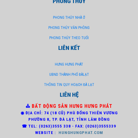
PHONG THỦY
PHONG THỦY NHÀ Ở
PHONG THỦY VĂN PHÒNG
PHONG THỦY THEO TUỔI
LIÊN KẾT
HƯNG HƯNG PHÁT
UBND THÀNH PHỐ ĐÀLẠT
THÔNG TIN QUY HOẠCH ĐÀ LẠT
LIÊN HỆ
⛪
BẤT ĐỘNG SẢN HƯNG HƯNG PHÁT
◉ ĐỊA CHỈ: 74 (18 CŨ) PHÙ ĐỔNG THIÊN VƯƠNG
PHƯỜNG 8,
TP. ĐÀ LẠT, TỈNH LÂM ĐỒNG
☎ TEL: (0263)3
555 338 - FAX: (0263)3555339
WEBSITE :
HUNGHUNGPHAT.COM