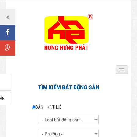
TRANG CHỦ
TÌM KIẾM BẤT ĐỘNG SẢN
BẤT ĐỘNG SẢN BÁN
BÁN
BÁN
THUÊ
Biệt thự - Nhà Biệt lập
Đất Biệt thự
Nhà Liên kế - Nhà phố