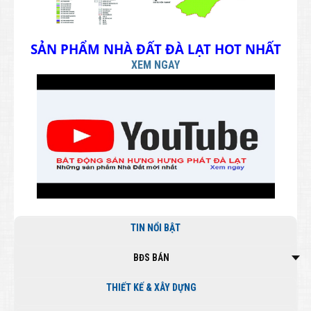
SẢN PHẨM NHÀ ĐẤT ĐÀ LẠT HOT NHẤT
XEM NGAY
TIN NỔI BẬT
BĐS BÁN
THIẾT KẾ & XÂY DỰNG